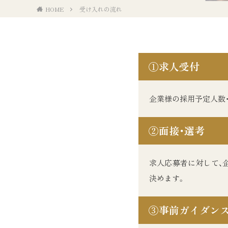
HOME
受け入れの流れ
①
求人受付
企業様の採用予定人数
②
面接・選考
求人応募者に対して、
決めます。
③
事前ガイダン