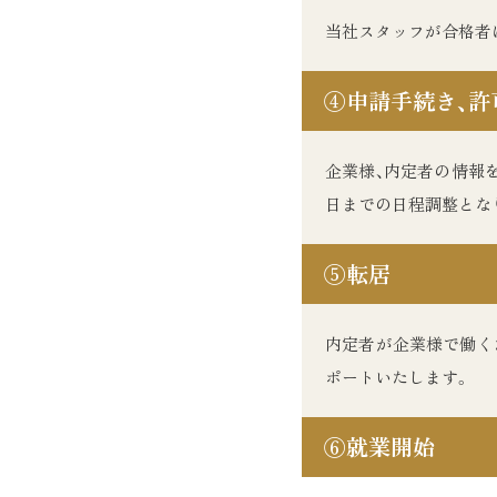
当社スタッフが合格者
④
申請手続き、許
企業様、内定者の情報
日までの日程調整とな
⑤
転居
内定者が企業様で働く
ポートいたします。
⑥
就業開始